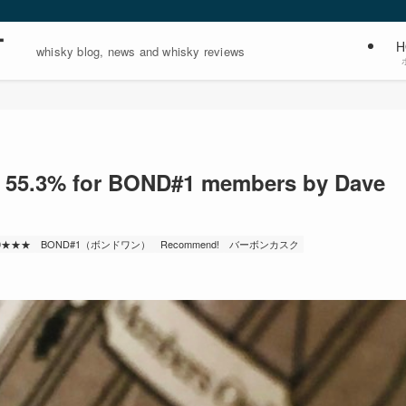
ー
H
whisky blog, news and whisky reviews
.3% for BOND#1 members by Dave
.0★★★
BOND#1（ボンドワン）
Recommend!
バーボンカスク