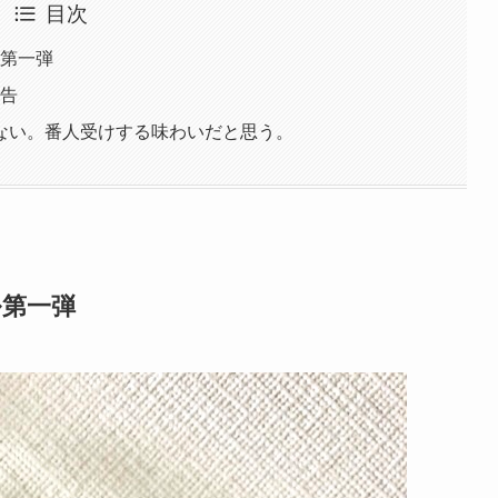
目次
ル第一弾
報告
ない。番人受けする味わいだと思う。
ル第一弾