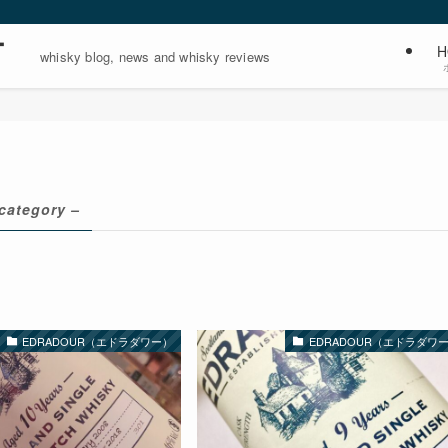
ー
H
whisky blog, news and whisky reviews
category –
EDRADOUR（エドラダワー）
EDRADOUR（エドラダワ