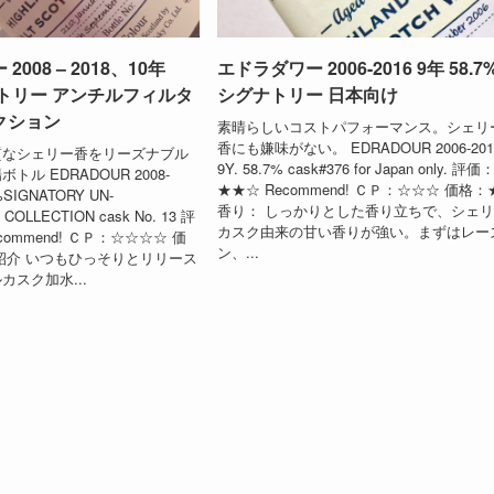
008 – 2018、10年
エドラダワー 2006-2016 9年 58.7
ナトリー アンチルフィルタ
シグナトリー 日本向け
クション
素晴らしいコストパフォーマンス。シェリ
香にも嫌味がない。 EDRADOUR 2006-201
質なシェリー香をリーズナブル
9Y. 58.7% cask#376 for Japan only. 評価
ル EDRADOUR 2008-
★★☆ Recommend! ＣＰ：☆☆☆ 価格：
6%SIGNATORY UN-
香り： しっかりとした香り立ちで、シェ
 COLLECTION cask No. 13 評
カスク由来の甘い香りが強い。まずはレー
ommend! ＣＰ：☆☆☆☆ 価
ン、...
紹介 いつもひっそりとリリース
カスク加水...