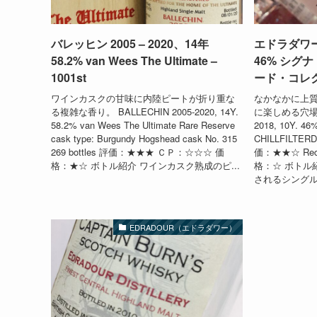
バレッヒン 2005 – 2020、14年
エドラダワー 2
58.2% van Wees The Ultimate –
46% シグ
1001st
ード・コレ
ワインカスクの甘味に内陸ピートが折り重な
なかなかに上
る複雑な香り。 BALLECHIN 2005-2020, 14Y.
に楽しめる穴場ボト
58.2% van Wees The Ultimate Rare Reserve
2018, 10Y. 4
cask type: Burgundy Hogshead cask No. 315
CHILLFILTERD
269 bottles 評価：★★★ ＣＰ：☆☆☆ 価
価：★★☆ Rec
格：★☆ ボトル紹介 ワインカスク熟成のピ...
格：☆ ボトル
されるシングル
EDRADOUR（エドラダワー）