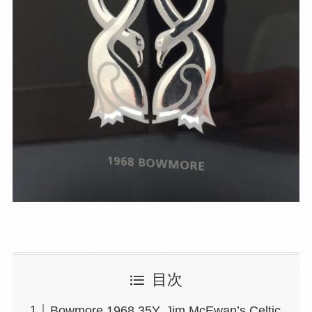
目次
Bowmore 1968 35Y. Jim McEwan’s Celtic