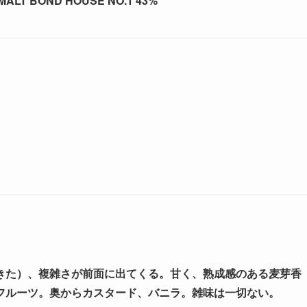
MALT BOND HOUSE NO.1 43%
きた）、複雑さが前面に出てくる。甘く、熟成感のある麦芽香
フルーツ。奥からカスタード、バニラ。雑味は一切ない。