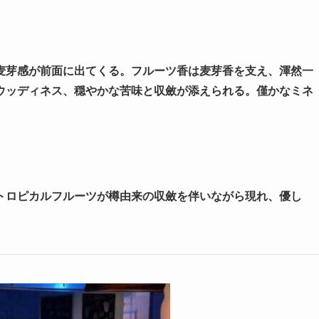
麦芽感が前面に出てくる。フルーツ香は麦芽香を支え、渾然一
ウッディネス、穏やかな苦味と収斂が添えられる。僅かなミネ
トロピカルフルーツが樽由来の収斂を伴いながら現れ、優し