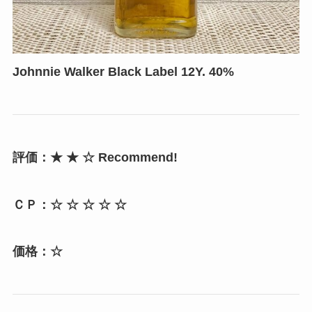
Johnnie Walker Black Label 12Y. 40%
評価：★ ★ ☆ Recommend!
ＣＰ：☆ ☆ ☆ ☆ ☆
価格：☆